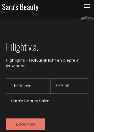
Sara's Beauty
Hilight v.a.
Highlights – Natuurlijk licht en diepte in
jouw haar
95,95
euro
1 hr 30 min
1
€ 95,95
h
3
Sara's Beauty Salon
0
m
i
n
Book Now