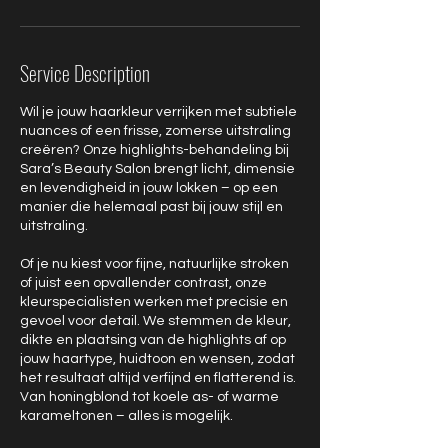
Service Description
Wil je jouw haarkleur verrijken met subtiele
nuances of een frisse, zomerse uitstraling
creëren? Onze highlights-behandeling bij
Sara’s Beauty Salon brengt licht, dimensie
en levendigheid in jouw lokken – op een
manier die helemaal past bij jouw stijl en
uitstraling.
Of je nu kiest voor fijne, natuurlijke stroken
of juist een opvallender contrast, onze
kleurspecialisten werken met precisie en
gevoel voor detail. We stemmen de kleur,
dikte en plaatsing van de highlights af op
jouw haartype, huidtoon en wensen, zodat
het resultaat altijd verfijnd en flatterend is.
Van honingblond tot koele as- of warme
karameltonen – alles is mogelijk.