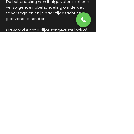
De behandeling wordt afgesloten met een
verzorgende nabehandeling om de kleur
te verzegelen en je haar zijdezacht en
glanzend te houden.
Ga voor die natuurlijke zongekuste look of
een meer uitgesproken effect – met
professioneel aangebrachte highlights bij
Sara’s Beauty Salon.
Contact Details
Prinsengracht, Amsterdam, Netherlands
+31655984906
sarabeautysalon14@gmail.com