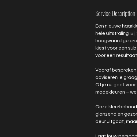
n
Service Description
Een nieuwe haarkle
hele uitstraling. 
hoogwaardige produ
kiest voor een subt
voor een resultaat 
Vooraf bespreken 
adviseren je graag
Of je nu gaat voor
modekleuren – we 
Onze kleurbehandel
glanzend en gezond 
deur uitgaat, maa
Laat jouw persoonli