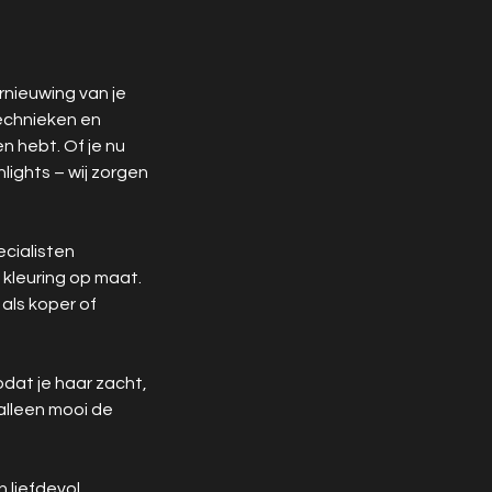
rnieuwing van je
technieken en
n hebt. Of je nu
hlights – wij zorgen
cialisten
 kleuring op maat.
 als koper of
odat je haar zacht,
 alleen mooi de
n liefdevol