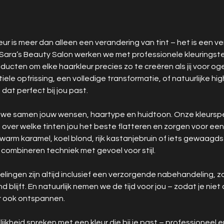
ur is meer dan alleen een verandering van tint – het is een ve
Bij Sara’s Beauty Salon werken we met professionele kleurings
cten om elke haarkleur precies zo te creëren als jij voor oge
iele opfrissing, een volledige transformatie, of natuurlijke hig
dat perfect bij jou past.
we samen jouw wensen, haartype en huidtoon. Onze kleurspe
 over welke tinten jou het beste flatteren en zorgen voor een
 warm karamel, koel blond, rijk kastanjebruin of iets gewaagds
combineren techniek met gevoel voor stijl.
ingen zijn altijd inclusief een verzorgende nabehandeling, z
blijft. En natuurlijk nemen we de tijd voor jou – zodat je niet
r ook ontspannen.
jkheid spreken met een kleur die bij je past – professioneel e